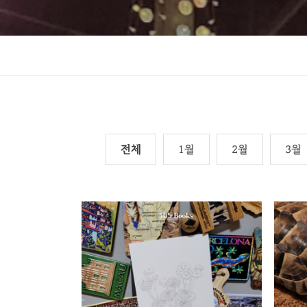
전체
1월
2월
3월