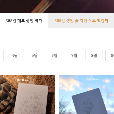
365일 대표 생일 작가
365일 생일 꽃 각인 우드 책갈피
4월
5월
6월
7월
8월
9