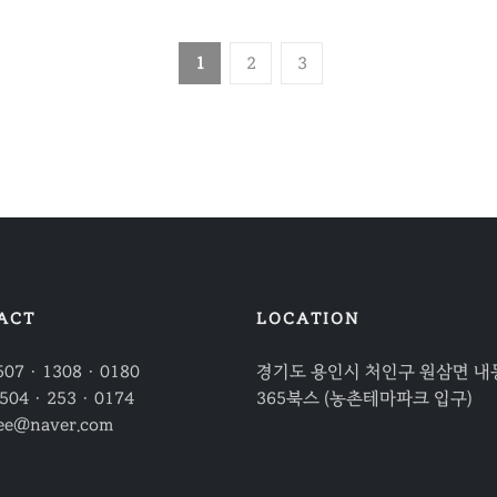
1
2
3
ACT
LOCATION
507 · 1308 · 0180
경기도 용인시 처인구 원삼면 내동
504 · 253 · 0174
365북스 (농촌테마파크 입구)
ee@naver.com