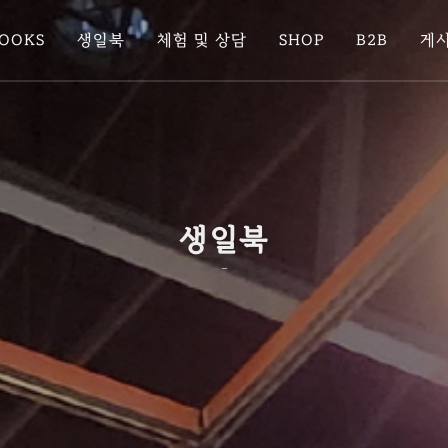
BOOKS
생일북
체험 및 상담
SHOP
B2B
게
생일북
-