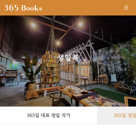
생일북
-
365일 대표 생일 작가
365일 생