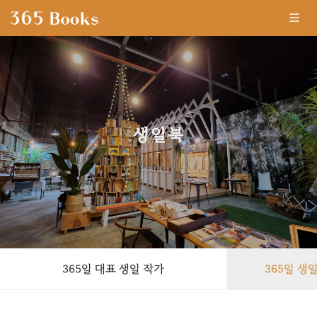
생일북
-
365일 대표 생일 작가
365일 생