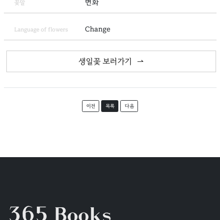
변화
꽃말
Change
Language of flowers
생일꽃 보러가기
이전
목록
다음