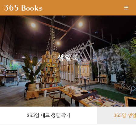
생일북
-
365일 대표 생일 작가
365일 생