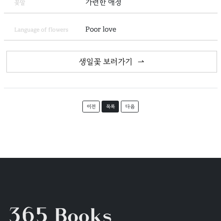
가련한 애정
꽃말
Poor love
Language of flowers
생일꽃 보러가기
이전
목록
다음