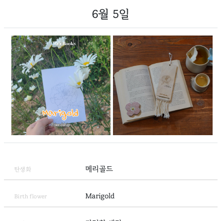
6월 5일
메리골드
탄생화
Marigold
Birth flower