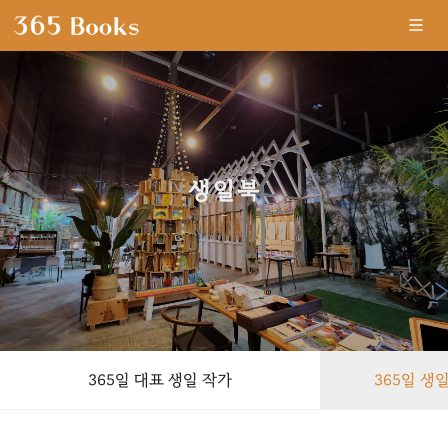
생일북
-
365일 대표 생일 작가
365일 생