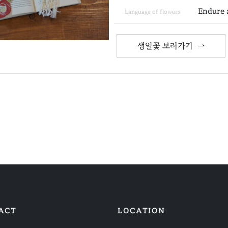
Endure 
Language of flowers
생일꽃 보러가기
ACT
LOCATION