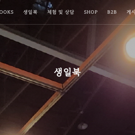
BOOKS
생일북
체험 및 상담
SHOP
B2B
게
생일북
-