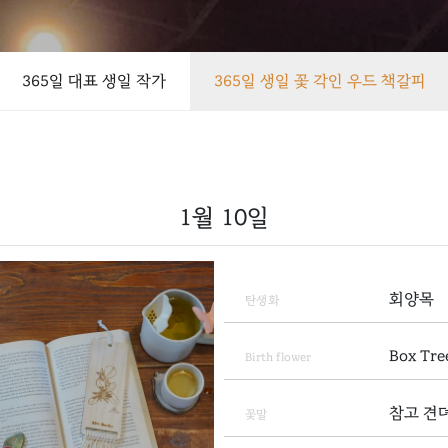
365일 대표 생일 작가
365일 생일 꽃 각인 우드 책갈피
1월 10일
회양목
탄생화
Box Tre
Birth flower
참고 견
꽃말