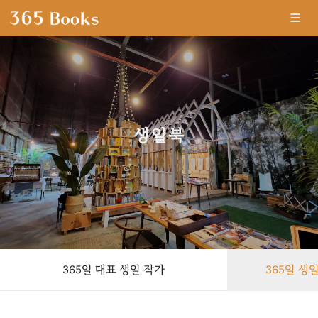
생일북
-
365일 대표 생일 작가
365일 생