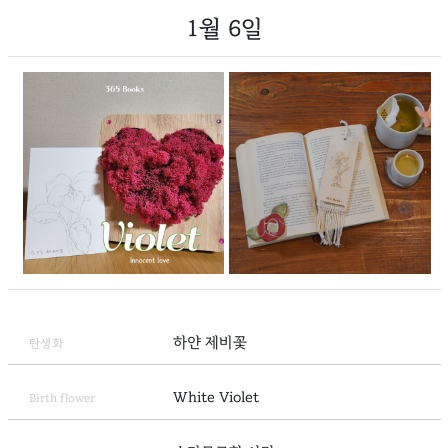
1월 6일
하얀 제비꽃
탄생화
White Violet
Birth flower