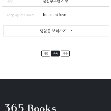
순진무구한 사랑
꽃말
Innocent love
Language of flowers
생일꽃 보러가기
이전
목록
다음