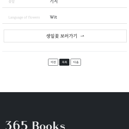
기지
꽃말
Wit
Language of flowers
생일꽃 보러가기
이전
목록
다음