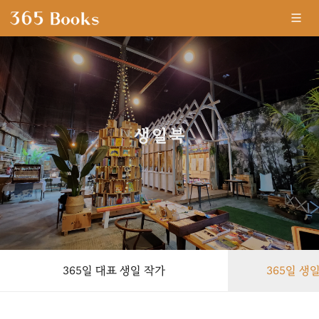
생일북
-
365일 대표 생일 작가
365일 생