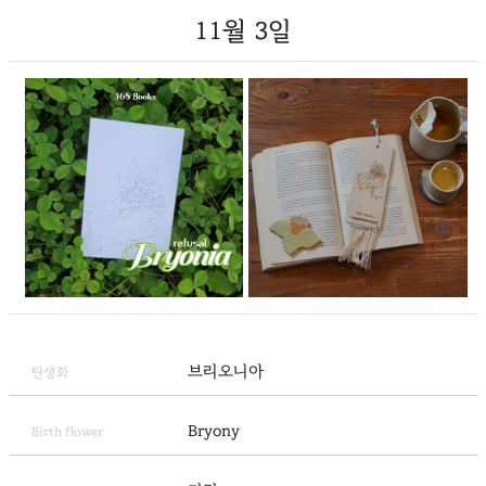
11월 3일
브리오니아
탄생화
Bryony
Birth flower