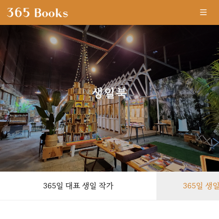
생일북
-
365일 대표 생일 작가
365일 생